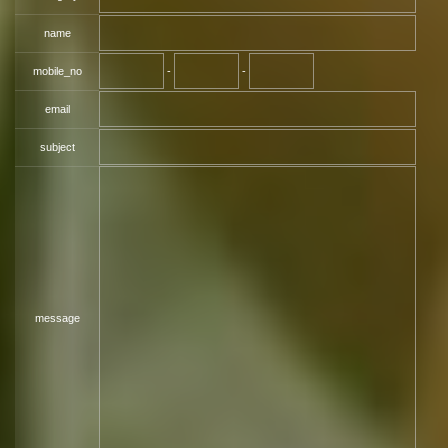
name
mobile_no
-
-
email
subject
message