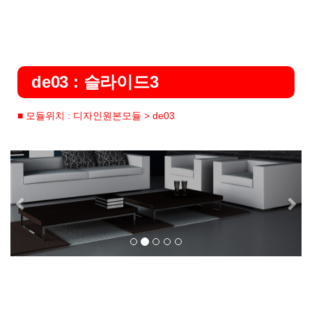
de03 : 슬라이드3
■ 모듈위치 : 디자인원본모듈 > de03
Previous
Ne