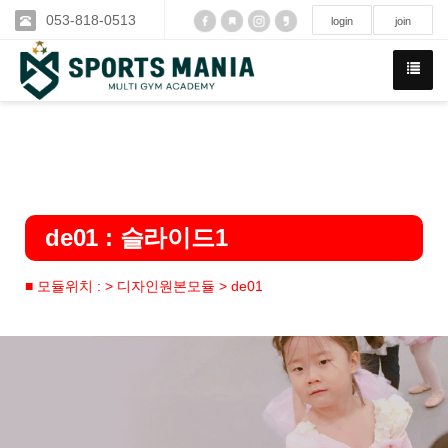
053-818-0513
login
join
de01 : 슬라이드1
■ 모듈위치 : > 디자인원본모듈 > de01
Previous
N